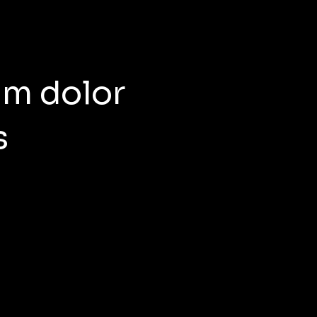
um dolor
s