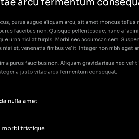
vitae arcu fermentum consequ
ncus, purus augue aliquam arcu, sit amet rhoncus tellus 
 purus faucibus non. Quisque pellentesque, nunc a lacini
ue urna nisl at turpis. Morbi nec accumsan sem. Suspen
is nisi et, venenatis finibus velit. Integer non nibh eget
inia purus faucibus non. Aliquam gravida risus nec velit 
 Integer a justo vitae arcu fermentum consequat.
da nulla amet
 morbi tristique